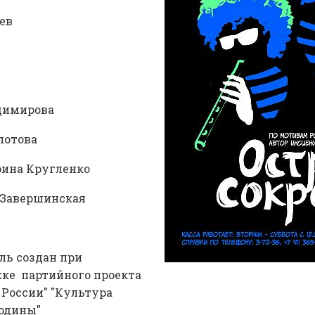
ев
адимирова
лотова
рина Кругленко
 Завершинская
ль создан при
ке партийного проекта
 России" "Культура
одины"