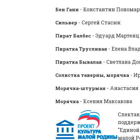
- Константин Пономар
Бен Ганн
- Сергей Стасюк
Сильвер
- Эдуард Мартенц
Пират Балбес
- Елена Вл
Пиратка Трусливая
- Светлана До
Пиратка Бывалая
- И
Солистка таверны, морячка
- Анастасия
Морячка-штурман
- Ксения Максакова
Морячка
Спектак
поддерж
"Единой
малой Р