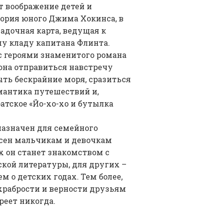
т воображение детей и
ория юного Джима Хокинса, в
гадочная карта, ведущая к
у кладу капитана Флинта.
с героями знаменитого романа
она отправиться навстречу
ь бескрайние моря, сразиться
мантика путешествий и,
атское «Йо-хо-хо и бутылка
назначен для семейного
есен мальчикам и девочкам
их он станет знакомством с
кой литературы, для других –
 о детских годах. Тем более,
, храбрости и верности друзьям
реет никогда.