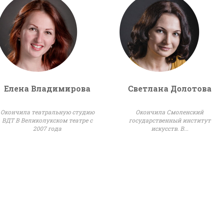
Елена Владимирова
Светлана Долотова
Окончила театральную студию
Окончила Смоленский
ВДТ В Великолукском театре с
государственный институт
2007 года
искусств. В...