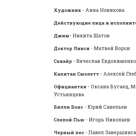
- Анна Новикова
Художник
Действующие лица и исполнит
- Никита Шатов
Джим
- Матвей Ворон
Доктор Ливси
- Вячеслав Евдокименко
Сквайр
- Алексей Гле
Капитан Смолетт
- Оксана Бугаец, 
Официантки
Устьянцева
- Юрий Савельев
Билли Бонс
- Игорь Николаев
Слепой Пью
- Павел Завершинс
Черный пес