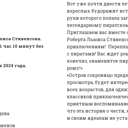
Вот уже почти двести ле
взрослых будоражит ист
руки которого попала за
легендарному пиратском
Приглашаем вас вместе 
юиса Стивенсона.
Роберта Льюиса Стивенс
 час 10 минут без
приключениям! Переплыт
с пиратами! Вас ждет ро
конечно, знаменитое пир
 2024 года.
рому!»
«Остров сокровищ» пред
просмотра, будет интер
всех возрастов, для одн
классикой приключенчес
приятным воспоминанием
что эта история о чести
цева
и своим идеалам не уста
рменов