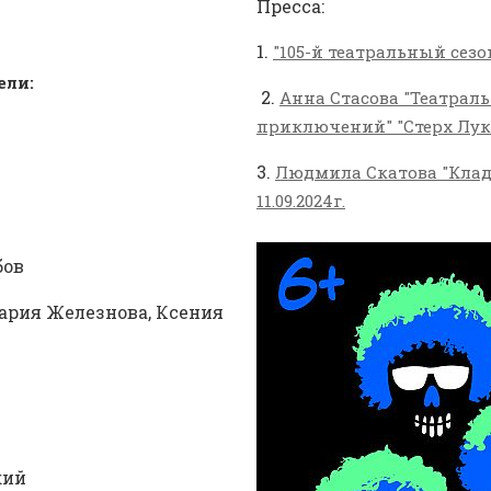
Пресса:
1.
"105-й театральный сезон"
ели:
2.
Анна Стасова "Театрал
приключений" "Стерх Луки"
3.
Людмила Скатова "Клад
11.09.2024г.
бов
Мария Железнова, Ксения
кий