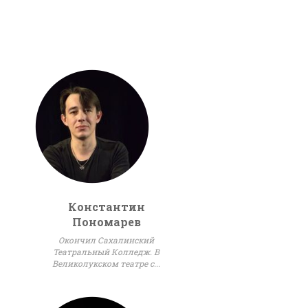
Константин
Пономарев
Окончил Сахалинский
Театральный Колледж. В
Великолукском театре с...