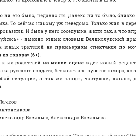
о ли это было, недавно ли. Далеко ли то было, близк
ка. То сейчас никому уж неведомо. Только жил в дер
роказник. И была у него соседушка, жили так, а что вп
уйтесь» - именно этими словами Великолукский дра
х юных зрителей на
премьерном спектакле по мо
 из топора» (6+).
 и их родителей
на малой сцене
ждет новый рецепт
лка русского солдата, бесконечное чувство юмора, ко
бой ситуации, а так же танцы, частушки, погони, 
.
Лачков
Антоненкова
Александр Васильев, Александра Васильева.
ал победителем в номинации "Оригинальный жанр"
От