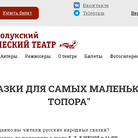
Вконтакте
Telegram
Ве
Купить билет
Актеры
Режиссеры
О театре
Билеты
Фотогалере
АЗКИ ДЛЯ САМЫХ МАЛЕНЬКИ
ТОПОРА"
давно вы читали русские народные сказки?
давно, то приходите в театр
5, 7, 8 ИЮНЯ в 11:00
!