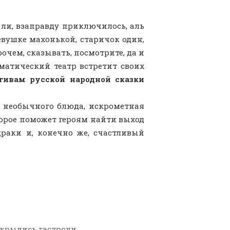
о ли, взаправду приключилось, аль
евушке махонькой, старичок один,
рочем, сказывать, посмотрите, да и
матический театр встретит своих
тивам русской народной сказки
 необычного блюда, искрометная
торое поможет героям найти выход
драки и, конечно же, счастливый
крылись гастроли