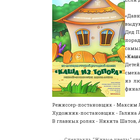
«Давн
выдум
Дед П
порад
самы
«Каша
Детей
смека
из лю
финал
Режиссер-постановщик - Максим 
Художник-постановщик - Галина 
В главных ролях - Никита Шатов, 
←
Спектакль "Живые цветы" ст