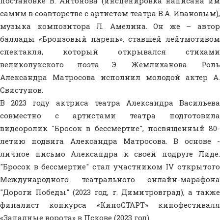
постановке В. Антонова (инсценировка написана им
самим в соавторстве с артистом театра В.А. Ивановым),
музыка композитора Л. Амелина. Он же – автор
баллады «Бронзовый парень», ставшей лейтмотивом
спектакля, который открывался стихами
великолукского поэта Э. Жемлиханова. Роль
Александра Матросова исполнил молодой актер А.
Свистунов.
В 2023 году актриса театра Александра Васильева
совместно с артистами театра подготовила
видеоролик "Бросок в бессмертие", посвященный 80-
летию подвига Александра Матросова. В основе -
личное письмо Александра к своей подруге Лиде.
"Бросок в бессмертие" стал участником IV открытого
Международного театрального онлайн-марафона
"Дороги Победы" (2023 год, г. Димитровград), а также
финалист конкурса «КиноСТАРТ» кинофестиваля
«Западные ворота» в Пскове (2023 год).