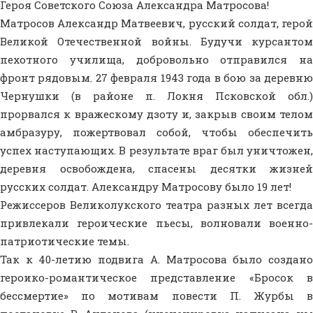
Героя Советского Союза Александра Матросова!
Матросов Александр Матвеевич, русский солдат, герой
Великой Отечественной войны. Будучи курсантом
пехотного училища, добровольно отправился на
фронт рядовым. 27 февраля 1943 года в бою за
деревн
Чернушки (в районе п. Локня Псковской обл.)
прорвался к вражескому дзоту и, закрыв своим телом
амбразуру, пожертвовал собой, чтобы обеспечить
успех наступающих. В результате враг был уничтожен,
деревня освобождена, спасены десятки жизней
русских солдат. Александру Матросову было 19 лет!
Режиссеров Великолукского театра разных лет всегда
привлекали героические пьесы, волновали военно-
патриотические темы.
Так к 40-летию подвига А. Матросова было создано
героико-романтическое представление «Бросок в
бессмертие» по мотивам повести П. Журбы в