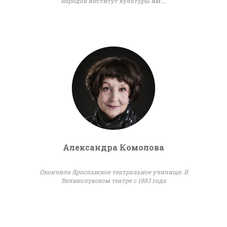
народов институт культуры им....
Александра Комолова
Окончила Ярославское театральное училище. В
Великолукском театре с 1983 года